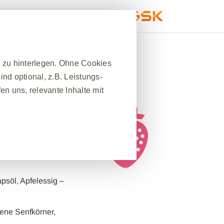
ch
Service
r zu hinterlegen. Ohne Cookies
nd optional, z.B. Leistungs-
n uns, relevante Inhalte mit
ffe auch nebenbei:
nt es sich,
anti-
❮
nes Website-Besuchs zu
hrleisten. Darüber hinaus
apsöl, Apfelessig –
nfrage nach Diensten
 Ausfüllen von Formularen. Sie
lene Senfkörner,
ber einige Teile der Website