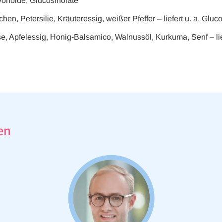
lavonoide, Glucosinolate
 Diese Cookies speichern keine personenbezogenen Daten.
chen, Petersilie, Kräuteressig, weißer Pfeffer – liefert u. a. Gluc
se, Apfelessig, Honig-Balsamico, Walnussöl, Kurkuma, Senf – lie
en