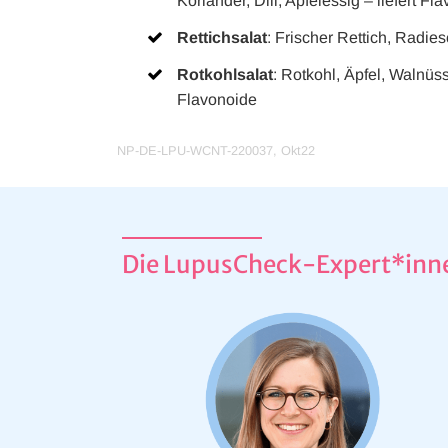
Koriander, Dill, Apfelessig – liefert F
werden dann nicht funktionieren.
Rettichsalat
: Frischer Rettich, Radies
Leistungs-Cookies
Rotkohlsalat
: Rotkohl, Äpfel, Walnüs
Flavonoide
NP-DE-LPU-WCNT-220037, Okt22
Werbe-Cookies
Die LupusCheck-Expert*inn