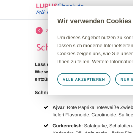
Lupus
Therapi
Wir verwenden Cookies
Zurück zur Übersicht
Um dieses Angebot nutzen zu könne
Schnell umsetzbar in d
lassen sich moderne Internetseiten
Cookies zeigen uns, wie Sie unser
Ihnen zu teilen. Weitere Informati
Lass deine eigene Küche zur Hausapotheke 
Wie wäre es mit leckeren Saucen/Dips oder
entzündliche Gewürze wie Kurkuma, Koriand
ALLE AKZEPTIEREN
NUR 
Immer aktiv
Nur unbedingt e
Schnelle Rezepte für mehr sekundäre Pflan
Notwendig, damit die Website ord
speichern, Cookie- und Tag-Einste
Ajvar
: Rote Paprika, rote/weiße Zwieb
werden einige Cookies als Reaktio
liefert Flavonoide, Carotinoide, Sulfide
gleichkommen, wie z. B. das Festl
Gurkenrelish
: Salatgurke, Schalotten
können Ihren Browser so einstellen