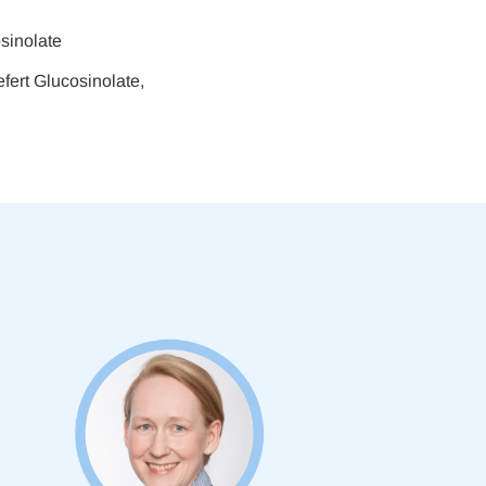
osinolate
❮
fert Glucosinolate,
❮