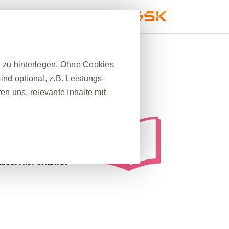
ch
Service
r zu hinterlegen. Ohne Cookies
nd optional, z.B. Leistungs-
n uns, relevante Inhalte mit
n und persönlichen
n zu prüfen
, stehen
ügung. Zwei für
❮
ng eines Grades
ades
. Hier erfährst
nes Website-Besuchs zu
hrleisten. Darüber hinaus
nfrage nach Diensten
 Ausfüllen von Formularen. Sie
ber einige Teile der Website