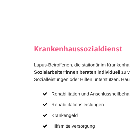
werden dann nicht funktionieren.
Leistungs-Cookies
Werbe-Cookies
Krankenhaussozialdienst
Lupus-Betroffenen, die stationär im Krankenhau
Sozialarbeiter*innen beraten individuell
zu v
Sozialleistungen oder Hilfen unterstützen. Hä
Rehabilitation und Anschlussheilbeh
Rehabilitationsleistungen
Krankengeld
Hilfsmittelversorgung