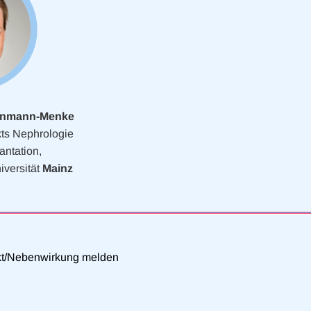
Weinmann-Menke
kts Nephrologie
antation,
versität
Mainz
kt/Nebenwirkung melden