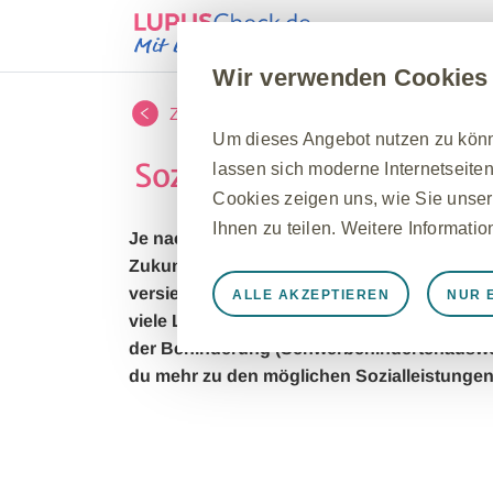
Lupus
Therapi
Wir verwenden Cookies
Zurück zur Übersicht
Um dieses Angebot nutzen zu könne
Sozialleistungen im Lu
lassen sich moderne Internetseiten
Cookies zeigen uns, wie Sie unser
Ihnen zu teilen. Weitere Informati
Je nach Verlauf einer chronischen Erkrank
Zukunft ergeben. Um Unsicherheiten zu kl
versierte Ansprechpersonen
beim Sozialdie
ALLE AKZEPTIEREN
NUR 
Immer aktiv
Nur unbedingt e
viele Lupus-Betroffene wichtige Themen i
der Behinderung (Schwerbehindertenauswe
Notwendig, damit die Website ord
du mehr zu den möglichen
Sozialleistungen
speichern, Cookie- und Tag-Einste
werden einige Cookies als Reaktio
gleichkommen, wie z. B. das Festl
können Ihren Browser so einstellen