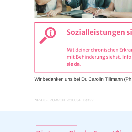
Sozialleistungen s
Mit deiner chronischen Erkr
mit Behinderung siehst. Info
sie da
.
Wir bedanken uns bei Dr. Carolin Tillmann (Phi
NP-DE-LPU-WCNT-210034, Dez22